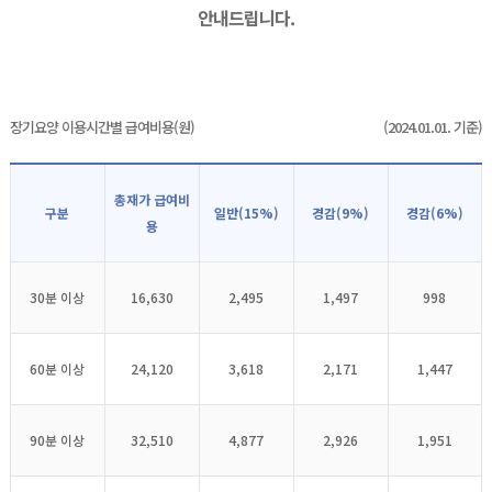
안내드립니다.
장기요양 이용시간별 급여비용(원)
(2024.01.01. 기준)
총재가 급여비
구분
일반(15%)
경감(9%)
경감(6%)
용
30분 이상
16,630
2,495
1,497
998
60분 이상
24,120
3,618
2,171
1,447
90분 이상
32,510
4,877
2,926
1,951