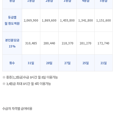
등급
1등급
2등급
3등급
4등급
5등급
등급별
2,069,900
1,869,600
1,455,800
1,341,800
1,151,600
월 한도액원
본인붇담금
310,485
280,440
218,370
201,270
172,740
15%
횟수
31일
28일
27일
25일
21일
※ 중증(1,2등급)수급 8시간 월 8일 이용가능
※ 3,4등급 최대 8시간 월 4회 이용가능
수급자 자격별 급여비용